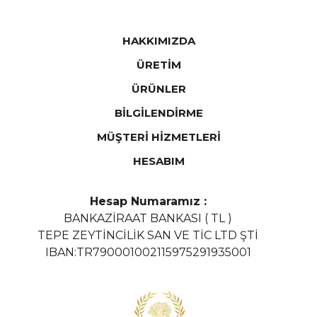
HAKKIMIZDA
ÜRETİM
ÜRÜNLER
BİLGİLENDİRME
MÜŞTERİ HİZMETLERİ
HESABIM
Hesap Numaramız :
BANKAZİRAAT BANKASI ( TL )
TEPE ZEYTİNCİLİK SAN VE TİC LTD ŞTİ
IBAN:TR790001002115975291935001