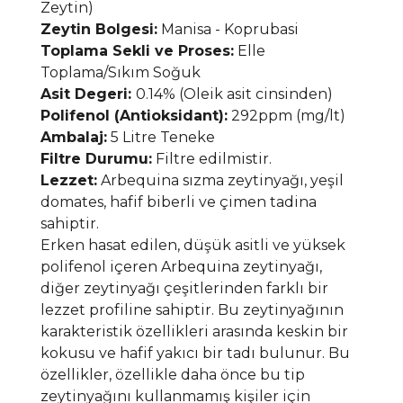
Zeytin)
Zeytin Bolgesi:
Manisa - Koprubasi
Toplama Sekli ve Proses:
Elle
Toplama/Sıkım Soğuk
Asit Degeri:
0.14% (Oleik asit cinsinden)
Polifenol (Antioksidant):
292ppm (mg/lt)
Ambalaj:
5 Litre Teneke
Filtre Durumu:
Filtre edilmistir.
Lezzet:
Arbequina sızma zeytinyağı, yeşil
domates, hafif biberli ve çimen tadina
sahiptir.
Erken hasat edilen, düşük asitli ve yüksek
polifenol içeren Arbequina zeytinyağı,
diğer zeytinyağı çeşitlerinden farklı bir
lezzet profiline sahiptir. Bu zeytinyağının
karakteristik özellikleri arasında keskin bir
kokusu ve hafif yakıcı bir tadı bulunur. Bu
özellikler, özellikle daha önce bu tip
zeytinyağını kullanmamış kişiler için